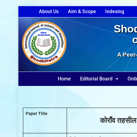
About Us
Aim & Scope
Indexing
Shod
A Peer-
Home
Editorial Board
Onli
Paper Title
कोराँव तहसील 