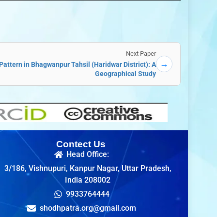
Next Paper
→
attern in Bhagwanpur Tahsil (Haridwar District): A
Geographical Study
Contect Us
Head Office:
3/186, Vishnupuri, Kanpur Nagar, Uttar Pradesh,
India 208002
9933764444
shodhpatra.org@gmail.com