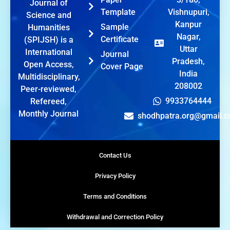
Journal of
Template
Vishnupuri,
Science and
Kanpur
Sample
Humanities
Nagar,
Certificate
(SPIJSH) is a
Uttar
International
Journal
Pradesh,
Open Access,
Cover Page
India
Multidisciplinary,
208002
Peer-reviewed,
9933764444
Refereed,
Monthly Journal
shodhpatra.org@gmail.
Contact Us
Privacy Policy
Terms and Conditions
Withdrawal and Correction Policy