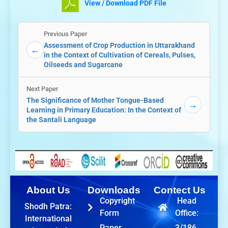
View / Download PDF File
Previous Paper
Assessment of Crop Production in Uttarakhand
←
in the Context of Cultivation of Cereals, Pulses,
Oilseeds and Sugarcane
Next Paper
The Significance of Mother Tongue-Based
→
Learning in Primary Education: In the Context of
the Santali Language
About Us
Downloads
Contect Us
Copyright
Head
Shodh Patra:
Form
Office:
International
Paper
3/186,